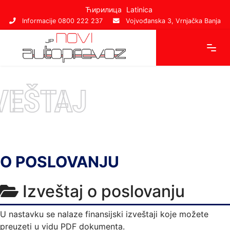
Ћирилица
Latinica
Informacije 0800 222 237
Vojvođanska 3, Vrnjačka Banja
VEŠTAJ
O POSLOVANJU
Izveštaj o poslovanju
U nastavku se nalaze finansijski izveštaji koje možete
preuzeti u vidu PDF dokumenta.