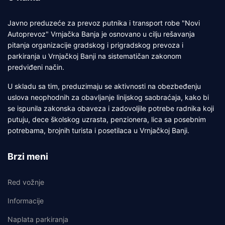
Javno preduzeće za prevoz putnika i transport robe "Novi
Autoprevoz" Vrnjačka Banja je osnovano u cilju rešavanja
pitanja organizacije gradskog i prigradskog prevoza i
parkiranja u Vrnjačkoj Banji na sistematičan zakonom
predviđeni način.
U skladu sa tim, preduzimaju se aktivnosti na obezbeđenju
uslova neophodnih za obavljanje linijskog saobraćaja, kako bi
se ispunila zakonska obaveza i zadovoljile potrebe radnika koji
putuju, dece školskog uzrasta, penzionera, lica sa posebnim
potrebama, brojnih turista i posetilaca u Vrnjačkoj Banji.
Brzi meni
Red vožnje
Informacije
Naplata parkiranja