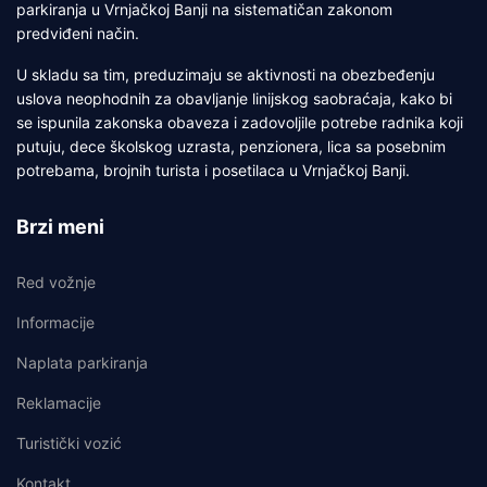
parkiranja u Vrnjačkoj Banji na sistematičan zakonom
predviđeni način.
U skladu sa tim, preduzimaju se aktivnosti na obezbeđenju
uslova neophodnih za obavljanje linijskog saobraćaja, kako bi
se ispunila zakonska obaveza i zadovoljile potrebe radnika koji
putuju, dece školskog uzrasta, penzionera, lica sa posebnim
potrebama, brojnih turista i posetilaca u Vrnjačkoj Banji.
Brzi meni
Red vožnje
Informacije
Naplata parkiranja
Reklamacije
Turistički vozić
Kontakt